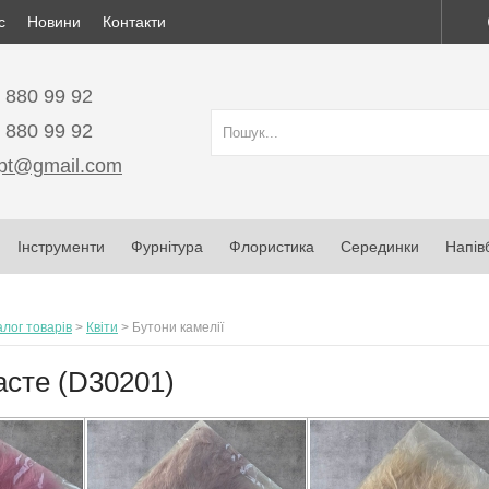
с
Новини
Контакти
) 880 99 92
) 880 99 92
opt@gmail.com
Інструменти
Фурнітура
Флористика
Серединки
Напів
лог товарів
>
Квіти
>
Бутони камелії
асте (D30201)